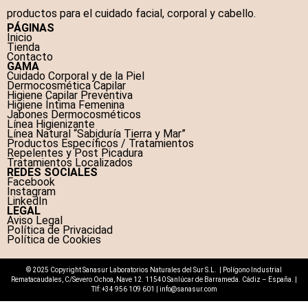
productos para el cuidado facial, corporal y cabello.
PÁGINAS
Inicio
Tienda
Contacto
GAMA
Cuidado Corporal y de la Piel
Dermocosmética Capilar
Higiene Capilar Preventiva
Higiene Íntima Femenina
Jabones Dermocosméticos
Línea Higienizante
Línea Natural “Sabiduría Tierra y Mar”
Productos Específicos / Tratamientos
Repelentes y Post Picadura
Tratamientos Localizados
REDES SOCIALES
Facebook
Instagram
LinkedIn
LEGAL
Aviso Legal
Política de Privacidad
Política de Cookies
© 2025 Copyright Sanasur Laboratorios Naturales del Sur S.L. | Polígono Industrial
Rematacaudales, C/Severo Ochoa, Nave 12. 11540 Sanlúcar de Barrameda. Cádiz – España. |
Tlf:
+34 956 109 601
|
info@sanasur.com