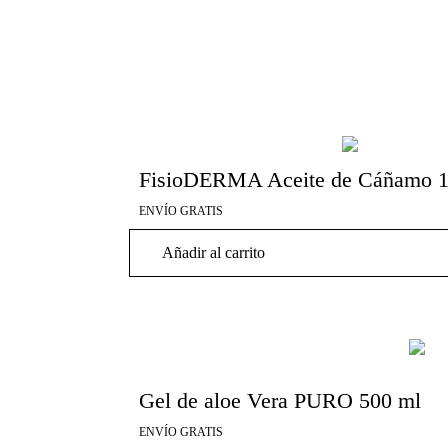
Se puede aplicar abundantemente en las zonas afectadas, pudiendo
utilizarse en
cara y cuerpo
.
MODO DE EMPLEO
: Aplicar 2 o 3 veces al día en la zona deseada
realizando un suave masaje hasta su total absorción.
Formato disponible
: 500 ml
Productos Relacionados
FisioDERMA Aceite de Cáñamo 1
ENVÍO GRATIS
Añadir al carrito
Gel de aloe Vera PURO 500 ml
ENVÍO GRATIS