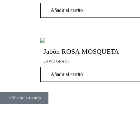
Añadir al carrito
Jabón ROSA MOSQUETA
ENVÍO GRATIS
Añadir al carrito
Visita la tienda
Cuidado
Tratamientos
Dermocosmética
Productos
NOSOTROS
Comprar en Sanasur
corporal
Localizados
Capilar
Específicos
y