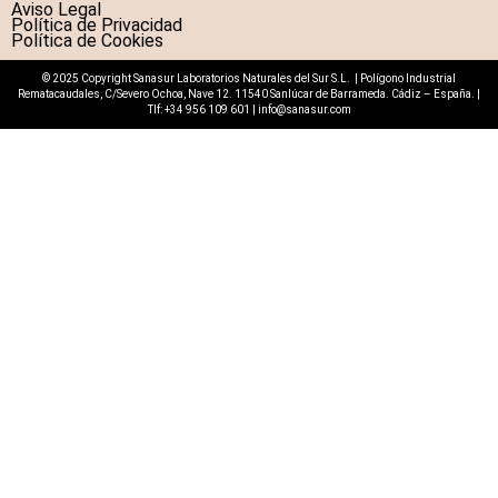
Aviso Legal
Política de Privacidad
Política de Cookies
© 2025 Copyright Sanasur Laboratorios Naturales del Sur S.L. | Polígono Industrial
Rematacaudales, C/Severo Ochoa, Nave 12. 11540 Sanlúcar de Barrameda. Cádiz – España. |
Tlf:
+34 956 109 601
|
info@sanasur.com