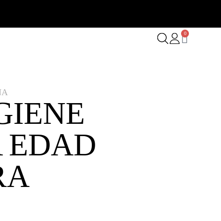
0
NA
GIENE
A EDAD
RA