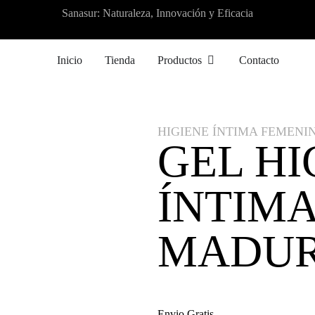
Sanasur: Naturaleza, Innovación y Eficacia
Inicio
Tienda
Productos
Contacto
HIGIENE ÍNTIMA FEMENI
GEL HI
ÍNTIM
MADU
11,95
€
Envio Gratis