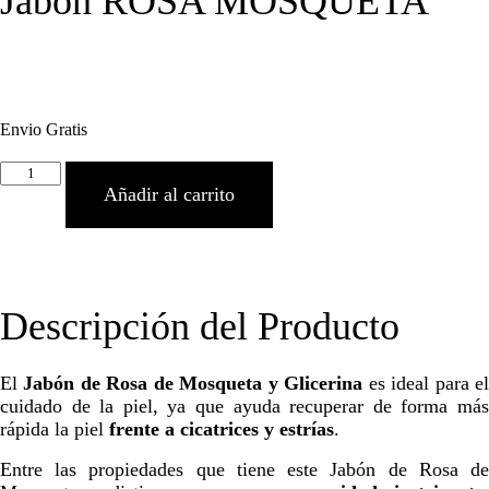
Jabón ROSA MOSQUETA
9,95
€
Envio Gratis
Jabón
ROSA
Añadir al carrito
MOSQUETA
cantidad
12 disponibles
Descripción del Producto
El
Jabón de Rosa de Mosqueta y Glicerina
es ideal para e
cuidado de la piel, ya que ayuda recuperar de forma más
rápida la piel
frente a cicatrices y estrías
.
Entre las propiedades que tiene este Jabón de Rosa de