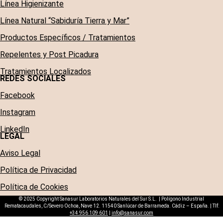
Línea Higienizante
Línea Natural “Sabiduría Tierra y Mar”
Productos Específicos / Tratamientos
Repelentes y Post Picadura
Tratamientos Localizados
REDES SOCIALES
Facebook
Instagram
LinkedIn
LEGAL
Aviso Legal
Política de Privacidad
Política de Cookies
© 2025 Copyright Sanasur Laboratorios Naturales del Sur S.L. | Polígono Industrial
Rematacaudales, C/Severo Ochoa, Nave 12. 11540 Sanlúcar de Barrameda. Cádiz – España. | Tlf:
+34 956 109 601
|
info@sanasur.com